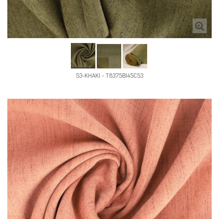
53-KHAKI - T8375B145C53