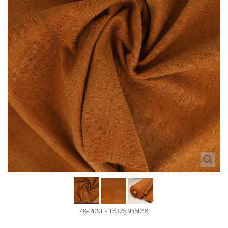
48-ROST - T8375B145C48