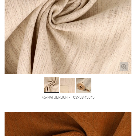
45-NATUERLICH - T8375B145C45