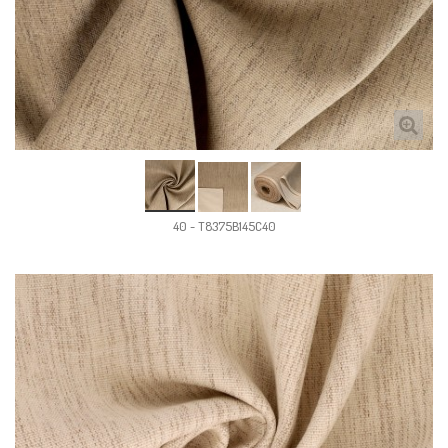
40 - T8375B145C40