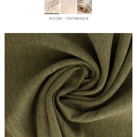
51-ECRU - T8375B145C51