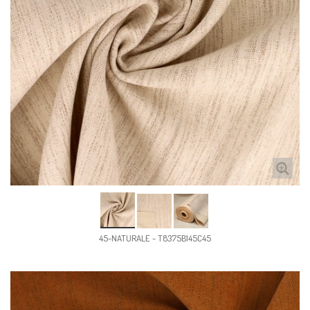
45-NATURALE - T8375B145C45