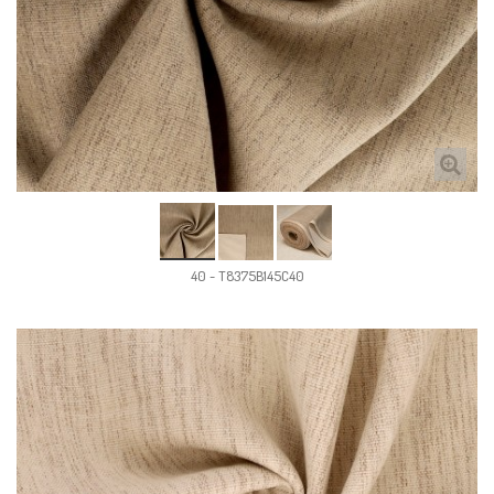
40 - T8375B145C40