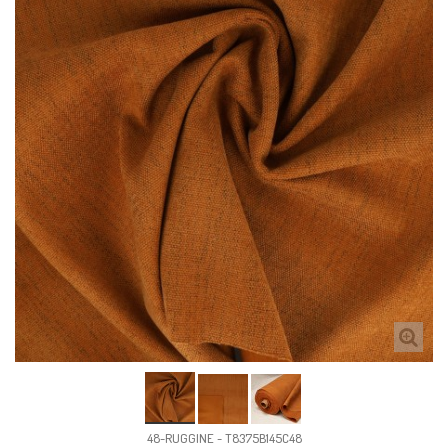
48-RUGGINE - T8375B145C48