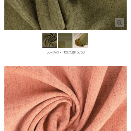
53-KAKI - T8375B145C53