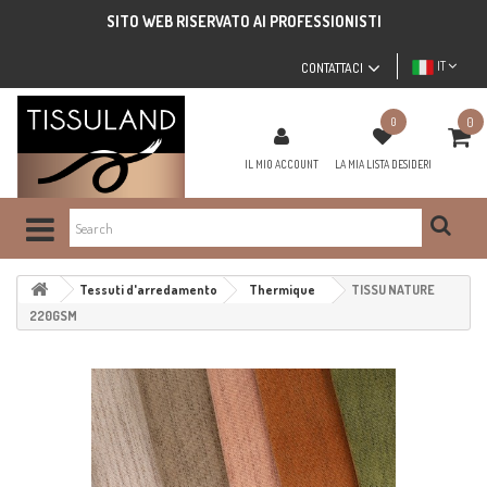
SITO WEB RISERVATO AI PROFESSIONISTI
IT
CONTATTACI
0
0
IL MIO ACCOUNT
LA MIA LISTA DESIDERI
Tessuti d'arredamento
Thermique
TISSU NATURE
220GSM