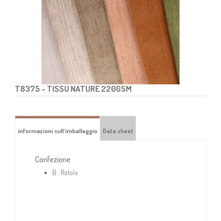
T8375
- TISSU NATURE 220GSM
informazioni sull'imballaggio
Data sheet
Confezione
B :
Rotolo