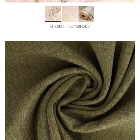
51-ECRU - T8375B145C51