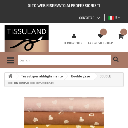
SITO WEB RISERVATO AI PROFESSIONISTI
IT
CONTATTACI
0
0
IL MIO ACCOUNT
LA MIA LISTA DESIDERI
Tessuti per abbligliamento
Double gaze
DOUBLE
COTON CRUSH COEURS 130GSM